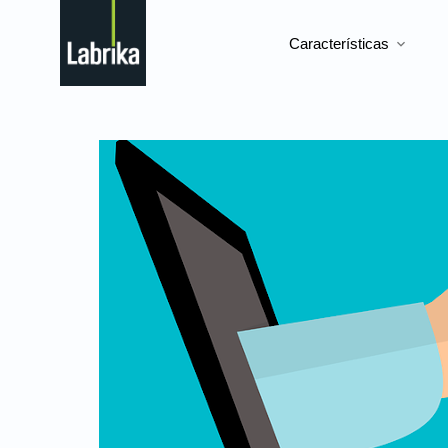
Características
expand_more