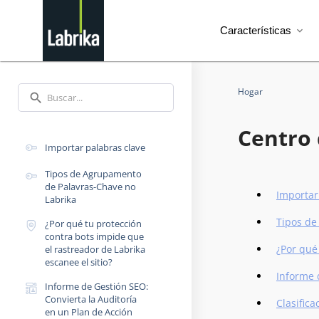
Características
expand_more
Hogar
search
Centro 
Importar palabras clave
Tipos de Agrupamento
de Palavras-Chave no
Importar
Labrika
Tipos de
¿Por qué tu protección
contra bots impide que
¿Por qué
el rastreador de Labrika
escanee el sitio?
Informe 
Informe de Gestión SEO:
Convierta la Auditoría
Clasifica
en un Plan de Acción