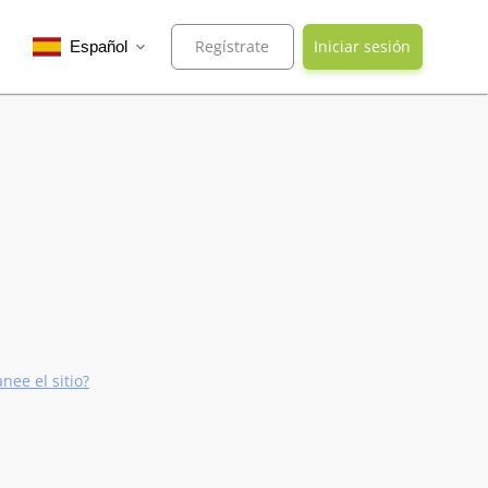
Regístrate
Iniciar sesión
Español
expand_more
nee el sitio?