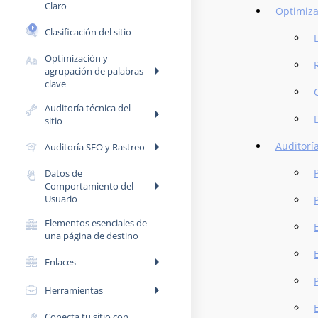
Claro
Optimiza
Clasificación del sitio
Optimización y
arrow_right
agrupación de palabras
clave
Auditoría técnica del
arrow_right
sitio
arrow_right
Auditoría
Auditoría SEO y Rastreo
Datos de
arrow_right
Comportamiento del
Usuario
Elementos esenciales de
una página de destino
arrow_right
Enlaces
arrow_right
Herramientas
Conecta tu sitio con