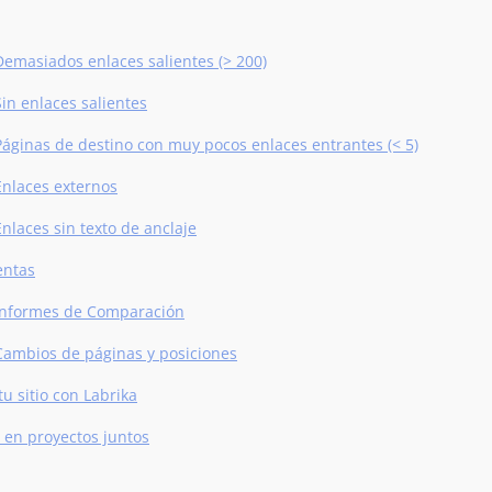
Demasiados enlaces salientes (> 200)
Sin enlaces salientes
Páginas de destino con muy pocos enlaces entrantes (< 5)
Enlaces externos
Enlaces sin texto de anclaje
entas
Informes de Comparación
Cambios de páginas y posiciones
u sitio con Labrika
 en proyectos juntos