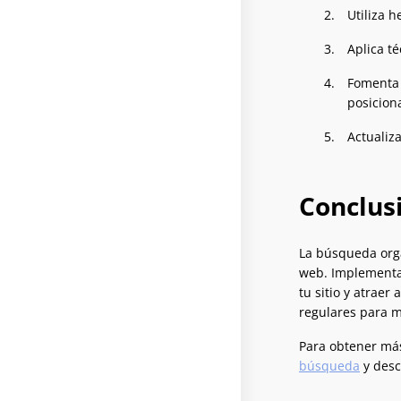
Utiliza 
Aplica t
Fomenta 
posicion
Actualiz
Conclus
La búsqueda orgá
web. Implementan
tu sitio y atrae
regulares para m
Para obtener más
búsqueda
y desc