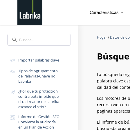
Características
expand_more
Hogar
/
Datos de Co
search
Búsque
Importar palabras clave
Tipos de Agrupamento
La búsqueda orgá
de Palavras-Chave no
palabra clave es
Labrika
calidad del conte
¿Por qué tu protección
contra bots impide que
Los motores de b
el rastreador de Labrika
recurso web en e
escanee el sitio?
páginas aparecer
Informe de Gestión SEO:
Convierta la Auditoría
El informe de bú
en un Plan de Acción
búsqueda orgánic