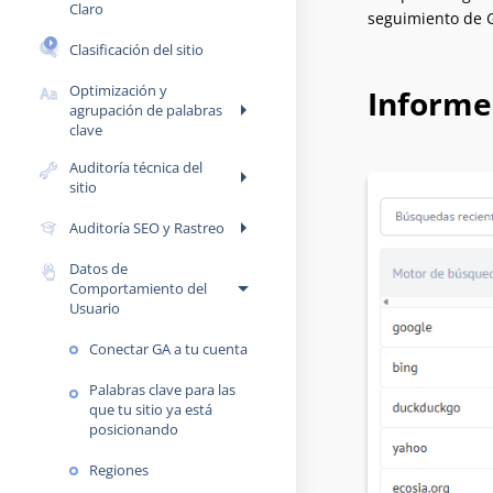
Claro
seguimiento de G
Clasificación del sitio
Optimización y
Informe
arrow_right
agrupación de palabras
clave
Auditoría técnica del
arrow_right
sitio
arrow_right
Auditoría SEO y Rastreo
Datos de
arrow_drop_down
Comportamiento del
Usuario
Conectar GA a tu cuenta
Palabras clave para las
que tu sitio ya está
posicionando
Regiones