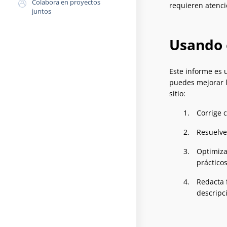
Colabora en proyectos
requieren atenci
juntos
Usando 
Este informe es u
puedes mejorar l
sitio:
Corrige c
Resuelve 
Optimiza
práctico
Redacta 
descripc