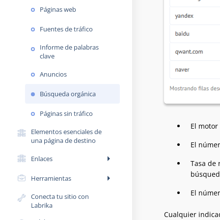
Páginas web
Fuentes de tráfico
Informe de palabras
clave
Anuncios
Búsqueda orgánica
Páginas sin tráfico
El motor
Elementos esenciales de
una página de destino
El númer
arrow_right
Enlaces
Tasa de 
búsqueda
arrow_right
Herramientas
El númer
Conecta tu sitio con
Labrika
Cualquier indica