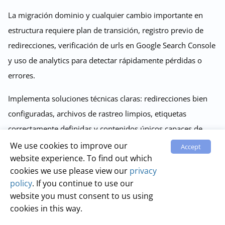
La migración dominio y cualquier cambio importante en
estructura requiere plan de transición, registro previo de
redirecciones, verificación de urls en Google Search Console
y uso de analytics para detectar rápidamente pérdidas o
errores.
Implementa soluciones técnicas claras: redirecciones bien
configuradas, archivos de rastreo limpios, etiquetas
correctamente definidas y contenidos únicos capaces de
posicionarse sin recurrir a la duplicación.
We use cookies to improve our
Accept
website experience. To find out which
cookies we use please view our
privacy
Sobre Labrika y Cómo Puede Ayudarte
policy
. If you continue to use our
website you must consent to us using
Nuestro software es fácil de usar y puede ayudarte a ti y a tu
cookies in this way.
equipo a alcanzar tus objetivos seo de forma exitosa,